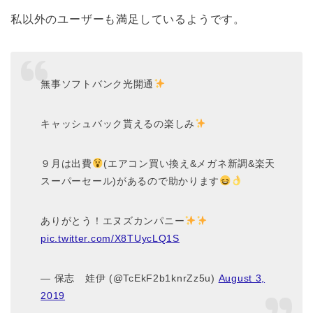
私以外のユーザーも満足しているようです。
無事ソフトバンク光開通
キャッシュバック貰えるの楽しみ
９月は出費
(エアコン買い換え&メガネ新調&楽天
スーパーセール)があるので助かります
ありがとう！エヌズカンパニー
pic.twitter.com/X8TUycLQ1S
— 保志 娃伊 (@TcEkF2b1knrZz5u)
August 3,
2019