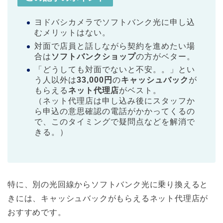
ヨドバシカメラでソフトバンク光に申し込
むメリットはない。
対面で店員と話しながら契約を進めたい場
合は
ソフトバンクショップ
の方がベター。
「どうしても対面でないと不安。。」とい
う人以外は
33,000円
の
キャッシュバック
が
もらえる
ネット代理店
がベスト。
（ネット代理店は申し込み後にスタッフか
ら申込の意思確認の電話がかかってくるの
で、このタイミングで疑問点などを解消で
きる。）
特に、別の光回線からソフトバンク光に乗り換えると
きには、キャッシュバックがもらえるネット代理店が
おすすめです。