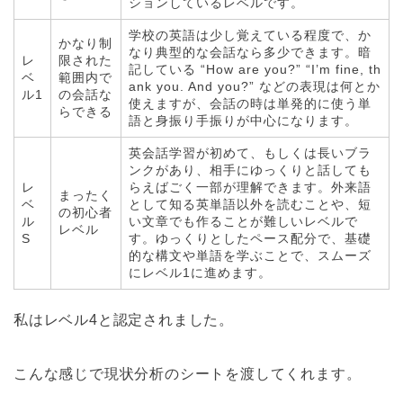
ションしているレベルです。
学校の英語は少し覚えている程度で、か
かなり制
なり典型的な会話なら多少できます。暗
レ
限された
記している “How are you?” “I’m fine, th
ベ
範囲内で
ank you. And you?” などの表現は何とか
ル1
の会話な
使えますが、会話の時は単発的に使う単
らできる
語と身振り手振りが中心になります。
英会話学習が初めて、もしくは長いブラ
ンクがあり、相手にゆっくりと話しても
レ
らえばごく一部が理解できます。外来語
まったく
ベ
として知る英単語以外を読むことや、短
の初心者
ル
い文章でも作ることが難しいレベルで
レベル
S
す。ゆっくりとしたペース配分で、基礎
的な構文や単語を学ぶことで、スムーズ
にレベル1に進めます。
私はレベル4と認定されました。
こんな感じで現状分析のシートを渡してくれます。