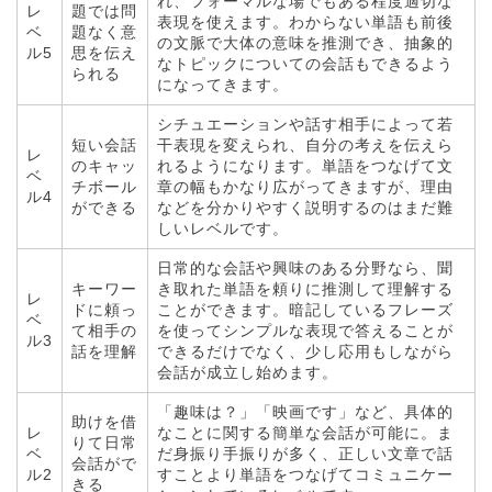
れ、フォーマルな場でもある程度適切な
レ
題では問
表現を使えます。わからない単語も前後
ベ
題なく意
の文脈で大体の意味を推測でき、抽象的
ル5
思を伝え
なトピックについての会話もできるよう
られる
になってきます。
シチュエーションや話す相手によって若
短い会話
干表現を変えられ、自分の考えを伝えら
レ
のキャッ
れるようになります。単語をつなげて文
ベ
チボール
章の幅もかなり広がってきますが、理由
ル4
ができる
などを分かりやすく説明するのはまだ難
しいレベルです。
日常的な会話や興味のある分野なら、聞
キーワー
き取れた単語を頼りに推測して理解する
レ
ドに頼っ
ことができます。暗記しているフレーズ
ベ
て相手の
を使ってシンプルな表現で答えることが
ル3
話を理解
できるだけでなく、少し応用もしながら
会話が成立し始めます。
「趣味は？」「映画です」など、具体的
助けを借
レ
なことに関する簡単な会話が可能に。ま
りて日常
ベ
だ身振り手振りが多く、正しい文章で話
会話がで
ル2
すことより単語をつなげてコミュニケー
きる