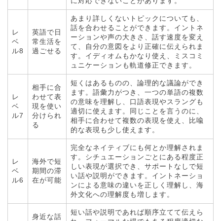
に対応できないことがあります。
あまり詳しくないトピックについても、
話を合わせることができます。イントネ
レ
英語で日
ーションや声の大きさ、話す速度を変え
ベ
常生活を
て、自分の意図をより正確に伝えられま
ル8
過ごせる
す。イディオムもかなり使え、ミスコミ
ュニケーションも軌道修正できます。
短くはあるものの、論理的な議論ができ
相手に合
ます。語彙力がつき、一つの単語の複数
レ
わせて表
の意味を理解し、口語表現やスラングも
ベ
現を使い
適切に使えます。同じことを言うのに、
ル7
分けられ
相手に合わせて複数の表現を使え、比喩
る
的な表現も少し使えます。
完全なネイティブにも何とか理解されま
す。シチュエーションごとにある程度正
レ
海外で短
しい表現が選択でき、サポートなしで短
ベ
期間の滞
い話や説明ができます。イントネーショ
ル6
在が可能
ンによる意味の違いを正しく理解し、海
外文化への理解度も増します。
短い話や説明であれば順序立てて伝えら
身近な話