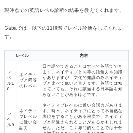
現時点での英語レベル診断の結果を教えてくれます。
Gabaでは、以下の11段階でレベル診断をしてくれま
す。
レベル
内容
日本語でできることはすべて英語ででき
レ
ます。ネイティブと同等の語彙力や知識
ネイティ
ベ
がありますが、文化的知識のみネイティ
ブと同等
ル1
ブと比べて低いと言えます。英語では知
のレベル
0
っていても、それに該当する日本語を知
らないことがあるほどです。
ネイティブレベルに近い会話力がありま
ネイティ
す。時々、ネイティブにとって不自然な
レ
ブレベル
表現をすることがある程度で、ネイティ
ベ
に近い会
ブと間違えられることがあるかもしれま
ル9
話力
せん。ただ、ごく専門的なことでは十分